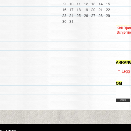
9
10
11
12
13
14
15
16
17
18
19
20
21
22
23
24
25
26
27
28
29
30
31
Kiril Bjør
Schjørri
ARRAN
Legg 
OM
LEDER
av