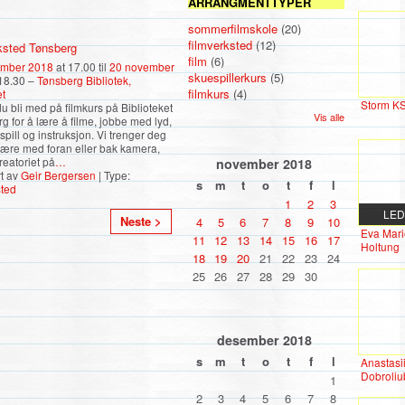
ARRANGMENTTYPER
sommerfilmskole
(20)
filmverksted
(12)
ksted Tønsberg
film
(6)
ember 2018
at 17.00 til
20 november
skuespillerkurs
(5)
18.30 –
Tønsberg Bibliotek,
filmkurs
(4)
et
Storm K
u bli med på filmkurs på Biblioteket
Vis alle
rg for å lære å filme, jobbe med lyd,
spill og instruksjon. Vi trenger deg
være med foran eller bak kamera,
reatoriet på
…
november
2018
t av
Geir Bergersen
| Type:
s
m
t
o
t
f
l
sted
1
2
3
LE
Neste >
4
5
6
7
8
9
10
Eva Mari
11
12
13
14
15
16
17
Holtung
18
19
20
21
22
23
24
25
26
27
28
29
30
desember
2018
s
m
t
o
t
f
l
Anastasi
Dobroli
1
2
3
4
5
6
7
8