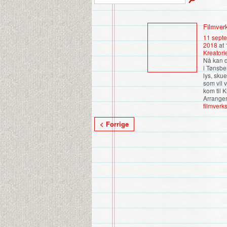
Filmver
11 sept
2018
at 
Kreatori
Nå kan d
i Tønsbe
lys, skue
som vil 
kom til K
Arranger
filmverk
< Forrige