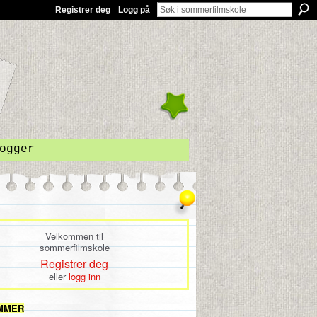
Registrer deg
Logg på
ogger
Velkommen til
sommerfilmskole
Registrer deg
eller
logg inn
MMER