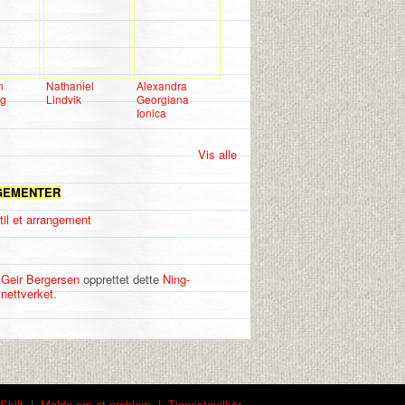
n
Nathaniel
Alexandra
ng
Lindvik
Georgiana
Ionica
Vis alle
GEMENTER
til et arrangement
Geir Bergersen
opprettet dette
Ning-
nettverket
.
Skilt
|
Melde om et problem
|
Tjenestevilkår