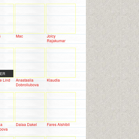
S
Mac
Joicy
Rajakumar
DER
e Lind
Anastasiia
Klaudia
Dobroliubova
ia
Dalaa Dakel
Fares Alshibli
ubova