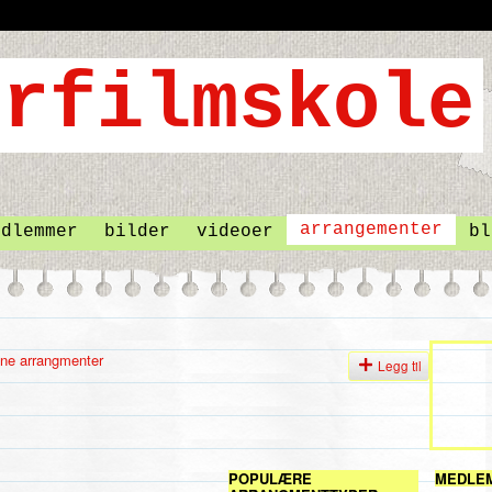
arrangementer
edlemmer
bilder
videoer
bl
ne arrangmenter
Legg til
POPULÆRE
MEDLE