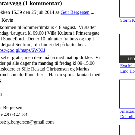
arvegg (1 kommentar)
kken 15.39 den 25 juli 2014 sa
Geir Bergersen
...
i Kevin
Storm 
kommen til Sommerfilmkurs 4-8.august. Vi starter
dag 4.august, kl 09.00 i Villa Kultura i Prinsensgate
 i Sandefjord. Det er 10 minutter fra buss og tog i
defjord Sentrum, du finner det på kartet her :
tps://goo.gl/maps/6WXlJ
set er gratis, men dere må ha med mat og drikke. Vi
LED
der på alle dager fra mandag til fredag kl 09-15.00
Eva Mar
sledere er Silje Reistad Christensen og Marius
Lind Ho
mel som du finner her. Har du spm ta kontakt med
g
h
r Bergersen
Anastasi
: 48 03 41 83
Dobroli
ost: g.bergersen@gmail.com