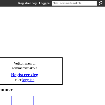
Registrer deg
Logg på
Velkommen til
sommerfilmskole
Registrer deg
eller
logg inn
emmer