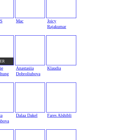
KS
Mac
Joicy
Rajakumar
ER
ie
Anastasiia
Klaudia
ltung
Dobroliubova
ia
Dalaa Dakel
Fares Alshibli
ubova