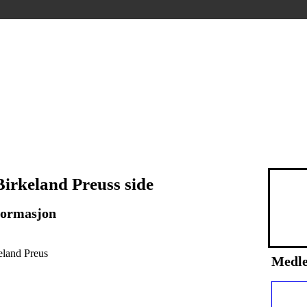
irkeland Preuss side
formasjon
eland Preus
Medl