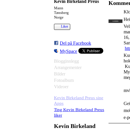
Kevin Birkeland Preus
Komment
Mann
Klo
Tønsberg
Norge
He
LEDER
Vel
Liker
man
16,
San
Del på Facebook
ht
MySpace
Kur
hol
Blogginnlegg
Kur
Arrangementer
Myr
Bilder
me
Fotoalbum
Videoer
mv
Kevin Birkeland Preus sine
Apps
Gei
Ting Kevin Birkeland Preus
mob
liker
e-p
Kevin Birkeland