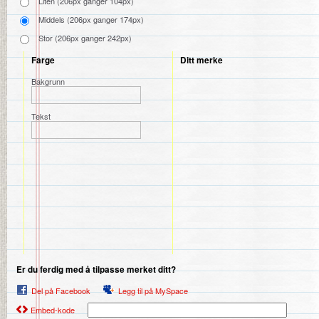
Liten (206px ganger 104px)
Middels (206px ganger 174px)
Stor (206px ganger 242px)
Farge
Ditt merke
Bakgrunn
Tekst
Er du ferdig med å tilpasse merket ditt?
Del på Facebook
Legg til på MySpace
Embed-kode