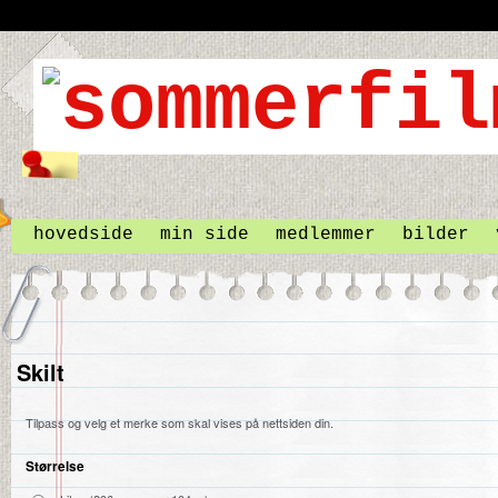
hovedside
min side
medlemmer
bilder
Skilt
Tilpass og velg et merke som skal vises på nettsiden din.
Størrelse