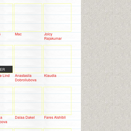
S
Mac
Joicy
Rajakumar
DER
e Lind
Anastasiia
Klaudia
Dobroliubova
ia
Dalaa Dakel
Fares Alshibli
ubova