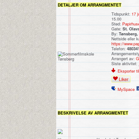
DETALJER OM ARRANGMENTET
Tidspunkt:
17 j
15.00
Sted:
Papirhuse
Gate:
St. Olav
By:
Tønsberg,
Nettside eller k
https://www.pa
Telefon:
48034
Arrangementst
Arrangert av:
G
Siste aktivitet:
Eksporter til
Liker
MySpace
BESKRIVELSE AV ARRANGMENTET