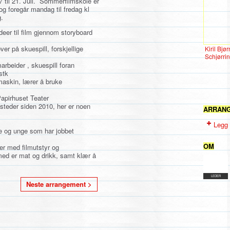
7 til 21. Juli. Sommerfilmskole er
g foregår mandag til fredag kl
g.
eer til
film
gjennom storyboard
er på skuespill, forskjellige
Kiril Bjør
Schjørri
arbeider , skuespill foran
stk
maskin, lærer å bruke
Papirhuset Teater
ksteder siden 2010, her er noen
ARRAN
Legg 
ere og unge som har jobbet
OM
ler med filmutstyr og
ed er mat og drikk, samt klær å
LEDER
Neste arrangement >