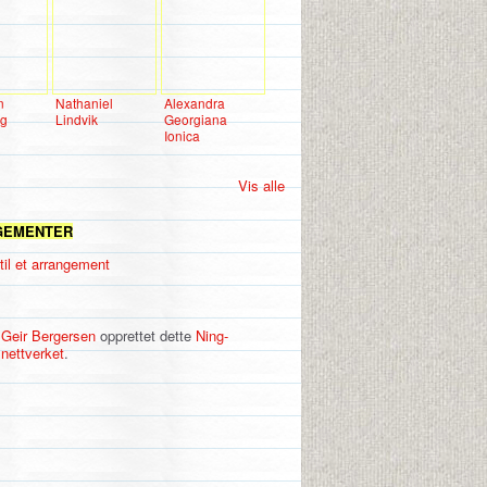
n
Nathaniel
Alexandra
ng
Lindvik
Georgiana
Ionica
Vis alle
GEMENTER
til et arrangement
Geir Bergersen
opprettet dette
Ning-
nettverket
.