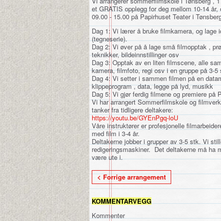
Vi arrangerer sommerfilmskole i Tønsberg , 1
et GRATIS opplegg for deg mellom 10-14 år, o
09.00 - 15.00 på Papirhuset Teater i Tønsber
Dag 1: Vi lærer å bruke filmkamera, og lage id
(tegneserie).
Dag 2: Vi øver på å lage små filmopptak , prøv
teknikker, bildeinnstillinger osv
Dag 3: Opptak av en liten filmscene, alle sam
kamera, filmfoto, regi osv i en gruppe på 3-5 
Dag 4: Vi setter i sammen filmen på en data
klippeprogram , data, legge på lyd, musikk
Dag 5: Vi gjør ferdig filmene og premiere på 
Vi har arrangert
Sommerfilmskole
og filmver
tanker fra tidligere deltakere:
https://youtu.be/GYEnPgq-loU
Våre instruktører er profesjonelle filmarbeid
med
film
i 3-4 år.
Deltakerne jobber i grupper av 3-5 stk. Vi stil
redigeringsmaskiner. Det deltakerne må ha m
være ute i.
< Forrige arrangement
KOMMENTARVEGG
Kommenter