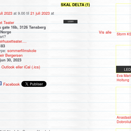
SKAL DELTA (1)
uli 2023
at 9.00 til
21 juli 2023
at
t Teater
LEDER
s gate 16b, 3126 Tønsberg
 Norge
Vis alle
Storm K
art?
pirhusetteater.…
183
ype:
sommerfilmskole
eir Bergersen
jun 30, 2023
 Outlook eller iCal (.ics)
LE
Eva Mari
Holtung
Facebook
Anastasi
Dobroli