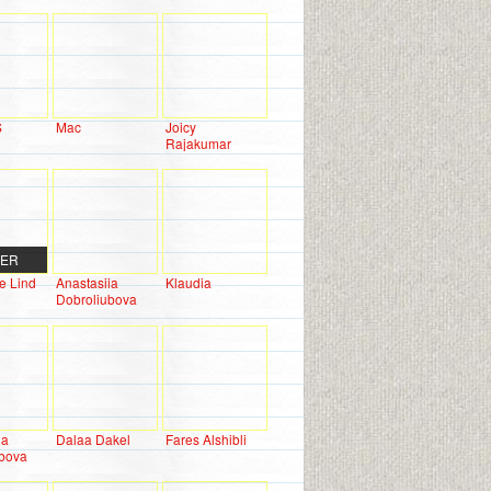
S
Mac
Joicy
Rajakumar
DER
e Lind
Anastasiia
Klaudia
Dobroliubova
ia
Dalaa Dakel
Fares Alshibli
ubova