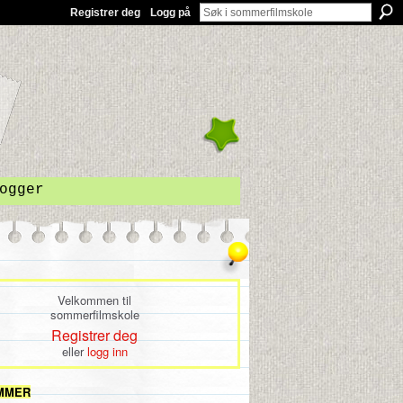
Registrer deg
Logg på
ogger
Velkommen til
sommerfilmskole
Registrer deg
eller
logg inn
MMER