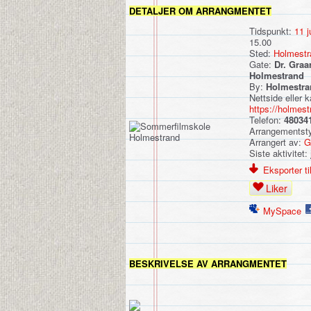
DETALJER OM ARRANGMENTET
Tidspunkt:
11 j
15.00
Sted:
Holmestra
Gate:
Dr. Graa
Holmestrand
By:
Holmestra
Nettside eller k
https://holmes
Telefon:
48034
Arrangementst
Arrangert av:
G
Siste aktivitet:
Eksporter til
Liker
MySpace
BESKRIVELSE AV ARRANGMENTET