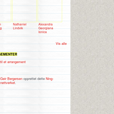
n
Nathaniel
Alexandra
ng
Lindvik
Georgiana
Ionica
Vis alle
GEMENTER
til et arrangement
Geir Bergersen
opprettet dette
Ning-
nettverket
.