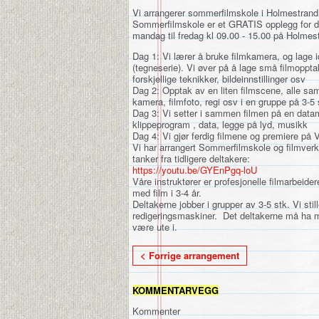
Vi arrangerer sommerfilmskole i Holmestrand ,
Sommerfilmskole er et GRATIS opplegg for de
mandag til fredag kl 09.00 - 15.00 på Holmest
Dag 1: Vi lærer å bruke filmkamera, og lage id
(tegneserie). Vi øver på å lage små filmopptak
forskjellige teknikker, bildeinnstillinger osv
Dag 2: Opptak av en liten filmscene, alle sam
kamera, filmfoto, regi osv i en gruppe på 3-5 
Dag 3: Vi setter i sammen filmen på en data
klippeprogram , data, legge på lyd, musikk
Dag 4: Vi gjør ferdig filmene og premiere på
Vi har arrangert
Sommerfilmskole
og filmver
tanker fra tidligere deltakere:
https://youtu.be/GYEnPgq-loU
Våre instruktører er profesjonelle filmarbeid
med
film
i 3-4 år.
Deltakerne jobber i grupper av 3-5 stk. Vi stil
redigeringsmaskiner. Det deltakerne må ha m
være ute i.
< Forrige arrangement
KOMMENTARVEGG
Kommenter