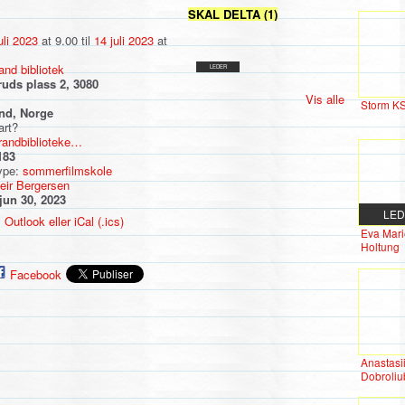
SKAL DELTA (1)
uli 2023
at 9.00 til
14 juli 2023
at
nd bibliotek
LEDER
ruds plass 2, 3080
Vis alle
Storm K
nd, Norge
art?
trandbiblioteke…
183
ype:
sommerfilmskole
eir Bergersen
jun 30, 2023
LE
 Outlook eller iCal (.ics)
Eva Mari
Holtung
Facebook
Anastasi
Dobroli