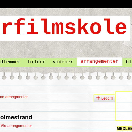
arrangementer
edlemmer
bilder
videoer
bl
ne arrangmenter
Legg til
olmestrand
Vis arrangementer
MEDLE