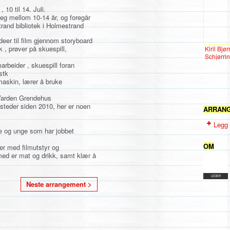
 10 til 14. Juli.
g mellom 10-14 år, og foregår
rand bibliotek i Holmestrand
eer til
film
gjennom storyboard
 , prøver på skuespill,
Kiril Bjør
Schjørri
arbeider , skuespill foran
stk
maskin, lærer å bruke
 Varden Grendehus
ksteder siden 2010, her er noen
ARRAN
Legg 
ere og unge som har jobbet
OM
ler med filmutstyr og
ed er mat og drikk, samt klær å
LEDER
Neste arrangement >