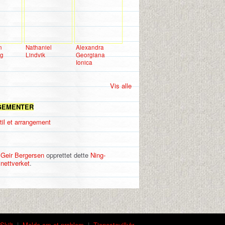
n
Nathaniel
Alexandra
ng
Lindvik
Georgiana
Ionica
Vis alle
GEMENTER
til et arrangement
Geir Bergersen
opprettet dette
Ning-
nettverket
.
Skilt
|
Melde om et problem
|
Tjenestevilkår