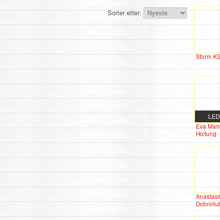
Sorter etter:
Storm K
LE
Eva Mari
Holtung
Anastasi
Dobroliu