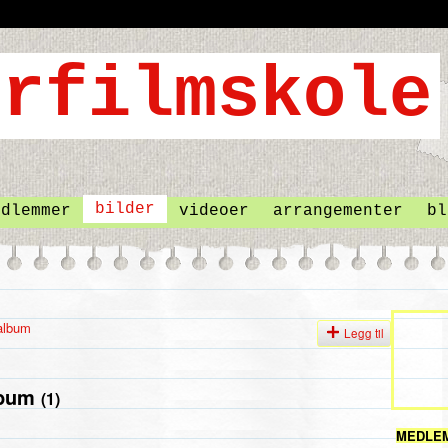
bilder
edlemmer
videoer
arrangementer
bl
album
Legg til
lbum
(1)
MEDLE