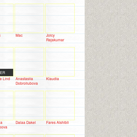
S
Mac
Joicy
Rajakumar
DER
e Lind
Anastasiia
Klaudia
Dobroliubova
ia
Dalaa Dakel
Fares Alshibli
bova