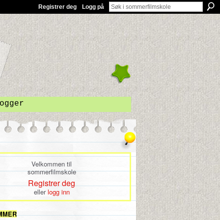
Registrer deg
Logg på
ogger
Velkommen til
sommerfilmskole
Registrer deg
eller
logg inn
MMER