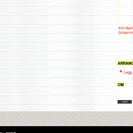
Kiril Bjør
Schjørri
ARRAN
Legg 
OM
LEDER
av